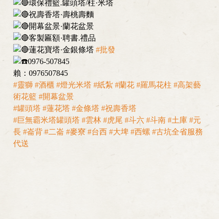
環保禮籃.罐頭塔/柱·米塔
祝壽香塔·壽桃壽麵
開幕盆景·蘭花盆景
客製匾額·聘書.禮品
蓮花寶塔·金銀條塔
#批發
0976-507845
賴：0976507845
#靈獅
#酒櫃
#燈光米塔
#紙紮
#蘭花
#羅馬花柱
#高架藝
術花籃
#開幕盆景
#罐頭塔
#蓮花塔
#金條塔
#祝壽香塔
#巨無霸米塔罐頭塔
#雲林
#虎尾
#斗六
#斗南
#土庫
#元
長
#崙背
#二崙
#麥寮
#台西
#大埤
#西螺
#古坑全省服務
代送