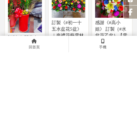
訂製《#初一十
感謝《#高小
五水盆花5盆》
姐》 訂製｛#水
｜喪禮花藝雲林
盆花乙盆｝【雲
訂製《#開幕金
｜雲林環保禮籃
林喪禮花籃】
錢樹盆景乙盆》
回首頁
手機
【雲林紙紮專賣
｜開幕花藝雲林
店】
｜雲林開幕禮籃
訂製《#祝壽香
塔乙對》｜雲林
祝壽香塔｜雲林