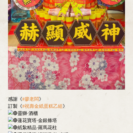
感謝《
#廖老闆
》
訂製《
#祝壽金紙蛋糕乙組
》
靈獅·酒櫃
蓮花寶塔·金銀條塔
紙紮精品·羅馬花柱